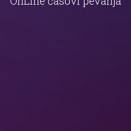
OnLine časovi pevanja